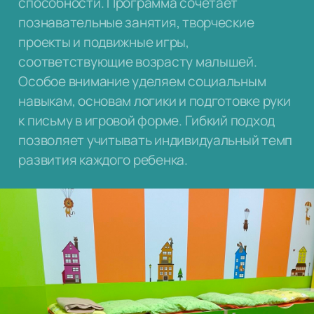
способности. Программа сочетает
познавательные занятия, творческие
проекты и подвижные игры,
соответствующие возрасту малышей.
Особое внимание уделяем социальным
навыкам, основам логики и подготовке руки
к письму в игровой форме. Гибкий подход
позволяет учитывать индивидуальный темп
развития каждого ребенка.