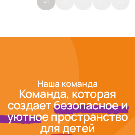
01
02
03
04
05
Наша команда
Команда, которая
создает безопасное и
уютное пространство
для детей